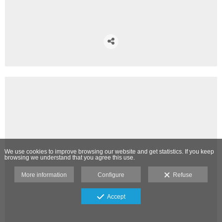
We use cookies to improve browsing our website and get statistics. If you keep
browsing we understand that you agree this use.
More information
Configure
Refuse
Accept